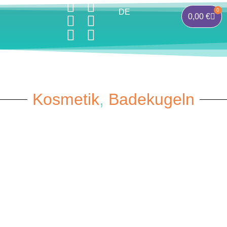
0
DE
0,00
€
Kosmetik
,
Badekugeln