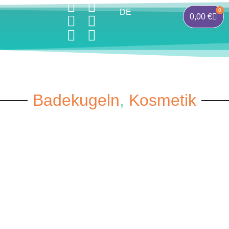
0
DE
0,00
€
Badekugeln
,
Kosmetik