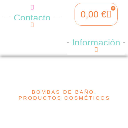
0
0,00
€
Ofertas especiales
Contacto
Opening hours
Como llegar
Información
Protección de Datos
Métodos de Pago
Sobre nosotros
BOMBAS DE BAÑO
,
PRODUCTOS COSMÉTICOS